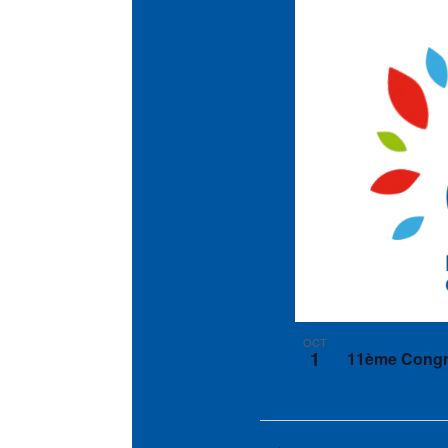
Toute la journée
OCT
1
11ème Congrè