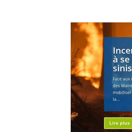
Ince
à se
sini
Face aux 
des Maire
mobiliser
la...
Lire plus