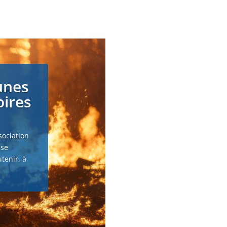
unes
oires
sociation
 se
tenir, à