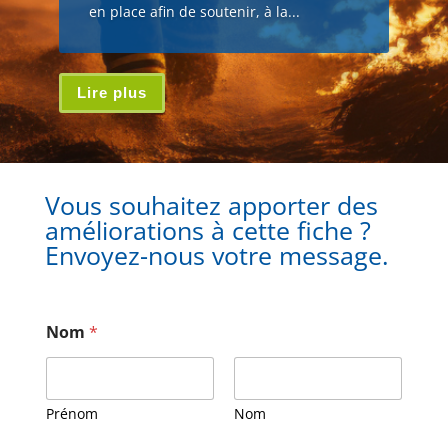
en place afin de soutenir, à la...
Lire plus
Vous souhaitez apporter des
améliorations à cette fiche ?
Envoyez-nous votre message.
Nom
*
Prénom
Nom
M