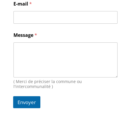
E-mail
*
e
s
s
a
g
e
Message
*
E
-
m
a
i
l
N
o
( Merci de préciser la commune ou
m
l'intercommunalité )
Envoyer