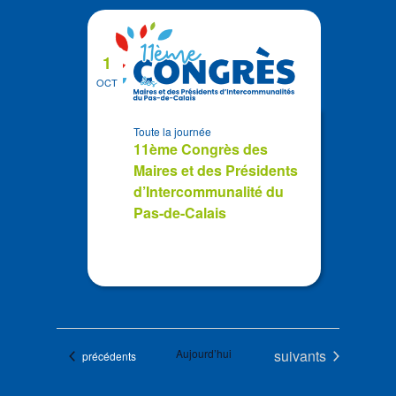
1
OCT
Toute la journée
11ème Congrès des
Maires et des Présidents
d’Intercommunalité du
Pas-de-Calais
Évènements
Aujourd’hui
suivants
Évènements
précédents