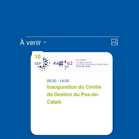
Évènements
Navigat
Navigat
À venir
Photo
de
par
Sélectionnez
vues
List
consult
10
la
Évènem
of
SEP
date
events
in
09:30
-
14:00
Photo
Inauguration du Centre
de Gestion du Pas-de-
View
Calais