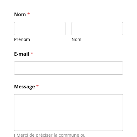
Nom
*
Prénom
Nom
E
E-mail
*
-
m
a
i
l
M
Message
*
e
s
s
a
g
e
N
o
( Merci de préciser la commune ou
m