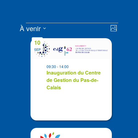
Évènements
Navigat
Navigat
À venir
Photo
de
par
Sélectionnez
vues
List
consult
10
la
Évènem
of
SEP
date
events
in
09:30
-
14:00
Photo
Inauguration du Centre
de Gestion du Pas-de-
View
Calais