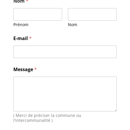
Nom
*
Prénom
Nom
E-mail
*
E
Message
*
-
m
a
i
l
M
e
s
s
( Merci de préciser la commune ou
a
l'intercommunalité )
g