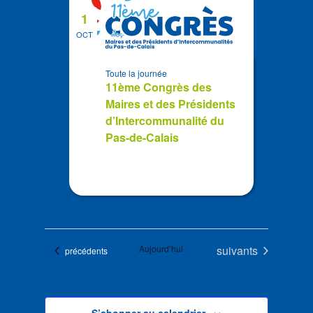
1
OCT
Toute la journée
11ème Congrès des
Maires et des Présidents
d’Intercommunalité du
Pas-de-Calais
Évènements
Aujourd’hui
suivants
Évènements
précédents
S’abonner au calendrier