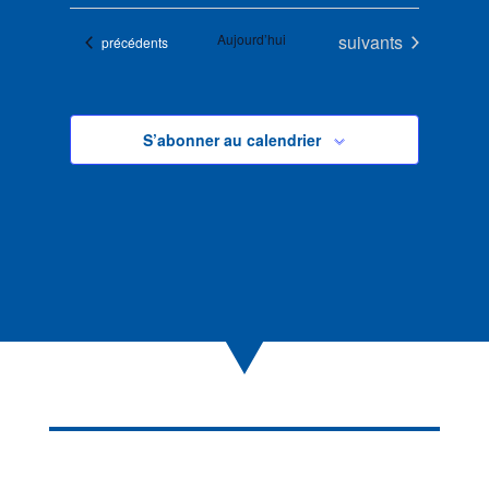
Évènements
Aujourd’hui
suivants
Évènements
précédents
S’abonner au calendrier