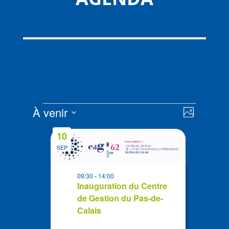
Évènements
Navigat
Navigat
À venir
Photo
de
par
Sélectionnez
vues
List
consult
10
la
Évènem
of
SEP
date
events
in
09:30
-
14:00
Photo
Inauguration du Centre
de Gestion du Pas-de-
View
Calais