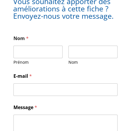
Vous souhaitez apporter des
améliorations à cette fiche ?
Envoyez-nous votre message.
Nom
*
Prénom
Nom
N
E-mail
*
o
m
M
e
s
s
Message
*
a
g
e
E