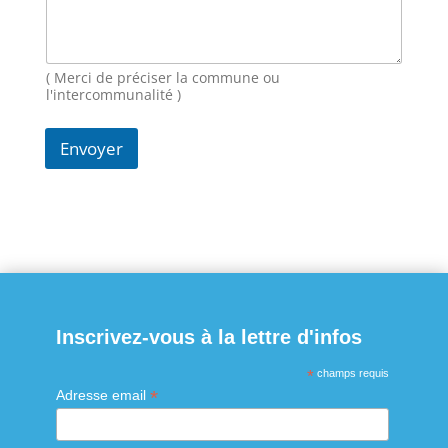
-
m
a
i
( Merci de préciser la commune ou
l
l'intercommunalité )
Envoyer
Inscrivez-vous à la lettre d'infos
*
champs requis
*
Adresse email