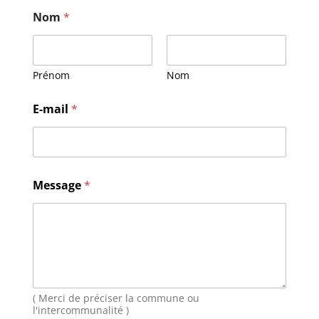
Nom
*
Prénom
Nom
M
E-mail
*
e
s
s
a
g
e
Message
*
N
o
m
E
-
m
a
i
( Merci de préciser la commune ou
l
l'intercommunalité )