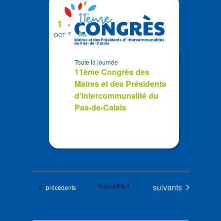
1
OCT
Toute la journée
11ème Congrès des
Maires et des Présidents
d’Intercommunalité du
Pas-de-Calais
Évènements
Aujourd’hui
suivants
Évènements
précédents