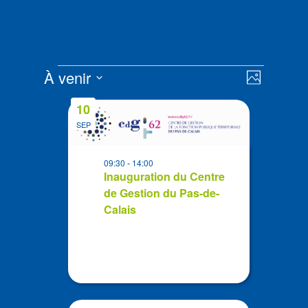
Évènements
Navigat
Navigat
À venir
Photo
de
par
Sélectionnez
vues
List
consult
10
la
Évènem
of
SEP
date
events
in
09:30
-
14:00
Photo
Inauguration du Centre
de Gestion du Pas-de-
View
Calais