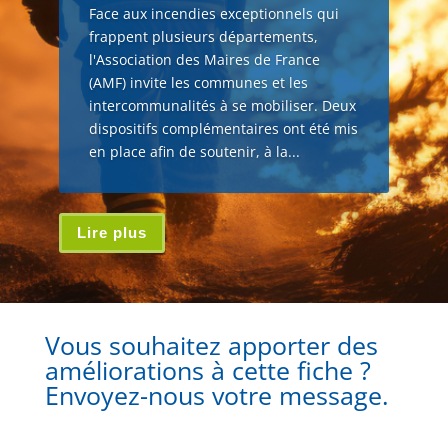
Face aux incendies exceptionnels qui
frappent plusieurs départements,
l'Association des Maires de France
(AMF) invite les communes et les
intercommunalités à se mobiliser. Deux
dispositifs complémentaires ont été mis
en place afin de soutenir, à la...
Lire plus
Vous souhaitez apporter des
améliorations à cette fiche ?
Envoyez-nous votre message.