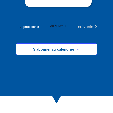
Évènements
Aujourd’hui
suivants
Évènements
précédents
S’abonner au calendrier