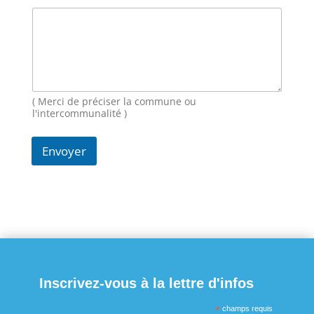
m
a
i
l
M
e
s
s
( Merci de préciser la commune ou
a
l'intercommunalité )
g
e
Envoyer
N
o
m
Inscrivez-vous à la lettre d'infos
*
champs requis