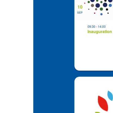
Photo
View
10
SEP
09:30
-
14:00
Inauguration