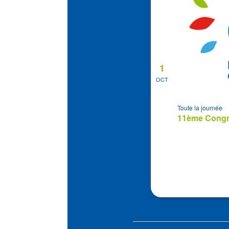
1
OCT
Toute la journée
11ème Congrè