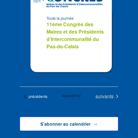
OCT
Toute la journée
11ème Congrès des
Maires et des Présidents
d’Intercommunalité du
Pas-de-Calais
Évènements
Aujourd’hui
suivants
Évènements
précédents
S’abonner au calendrier