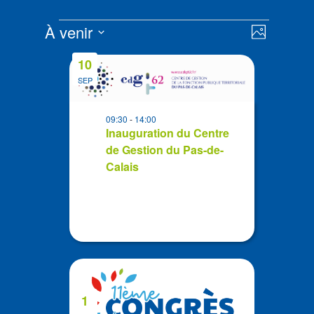
Évènements
Navigat
Navigat
À venir
Photo
de
par
Sélectionnez
vues
List
consult
10
la
Évènem
of
SEP
date
events
in
09:30
-
14:00
Photo
Inauguration du Centre
de Gestion du Pas-de-
View
Calais
1