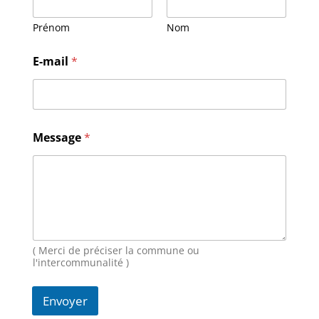
Prénom
Nom
E-mail
*
M
Message
*
e
s
s
a
g
e
N
o
m
( Merci de préciser la commune ou
E
l'intercommunalité )
-
m
Envoyer
a
i