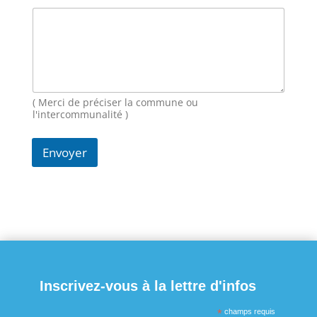
m
a
i
l
M
e
s
s
( Merci de préciser la commune ou
a
l'intercommunalité )
g
e
Envoyer
N
o
m
Inscrivez-vous à la lettre d'infos
*
champs requis