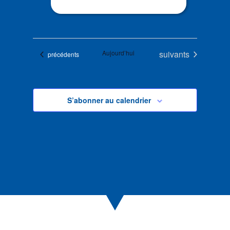
Évènements
Aujourd’hui
suivants
Évènements
précédents
S’abonner au calendrier