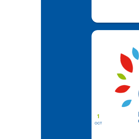
1
OCT