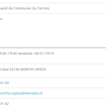
uté de Communes du Ternois
ne
4h30-17h30 Vendredi 14h15-17h15
en haut 62134 MONCHY CAYEUX
 61 84
monchy-cayeux@wanadoo.fr
 31 42