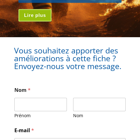
Lire plus
Vous souhaitez apporter des
améliorations à cette fiche ?
Envoyez-nous votre message.
Nom
*
Prénom
Nom
N
E-mail
*
o
m