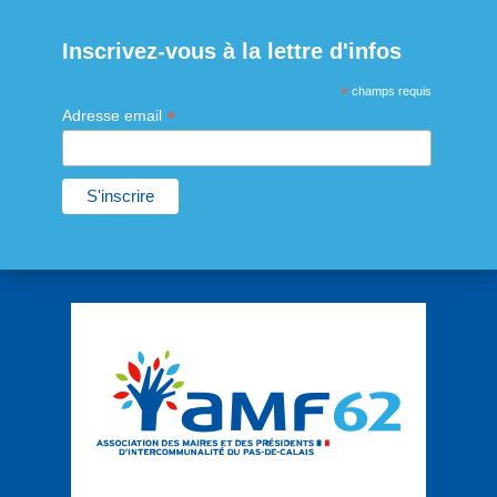
Inscrivez-vous à la lettre d'infos
*
champs requis
*
Adresse email