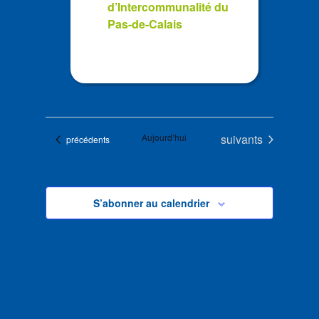
d’Intercommunalité du
Pas-de-Calais
Évènements
Aujourd’hui
suivants
Évènements
précédents
S’abonner au calendrier