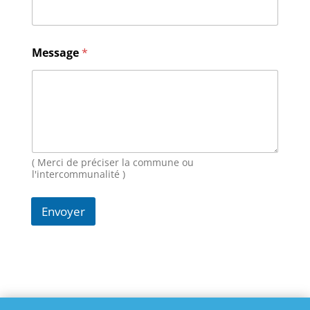
E
-
m
a
Message
*
i
l
M
e
s
s
a
g
( Merci de préciser la commune ou
e
l'intercommunalité )
Envoyer