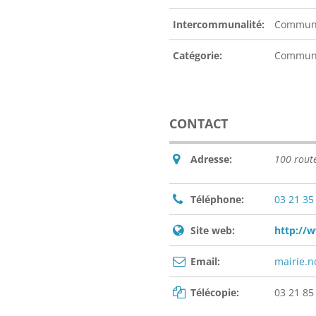
Intercommunalité:
Communa
Catégorie:
Commu
CONTACT
Adresse:
100 rout
Téléphone:
03 21 35
Site web:
http://
Email:
mairie.n
Télécopie:
03 21 85