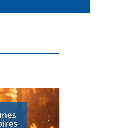
unes
oires