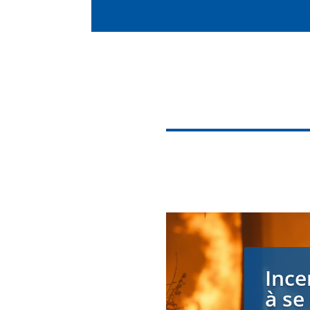
Ince
à se