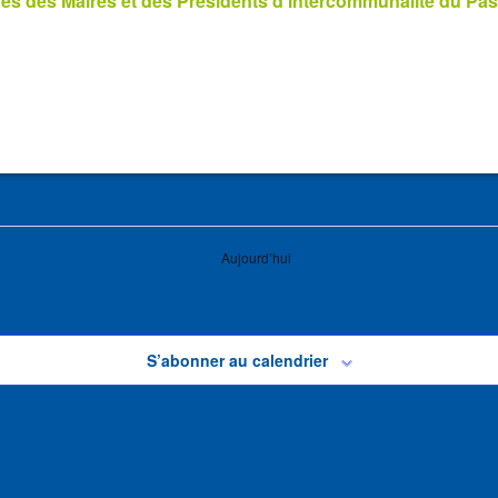
s des Maires et des Présidents d’Intercommunalité du Pas
Aujourd’hui
S’abonner au calendrier