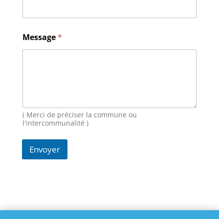
M
Message
*
e
s
s
a
g
e
E
-
m
( Merci de préciser la commune ou
a
l'intercommunalité )
i
l
Envoyer
N
o
m