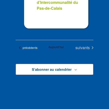
d’Intercommunalité du
Pas-de-Calais
Évènements
Aujourd’hui
suivants
Évènements
précédents
S’abonner au calendrier