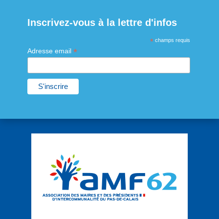
Inscrivez-vous à la lettre d'infos
*
champs requis
*
Adresse email