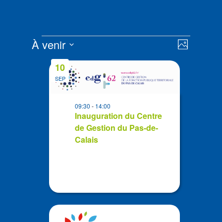
Évènements
Navigat
Navigat
À venir
Photo
de
par
Sélectionnez
vues
List
consult
10
la
Évènem
of
SEP
date
events
in
09:30
-
14:00
Photo
Inauguration du Centre
de Gestion du Pas-de-
View
Calais