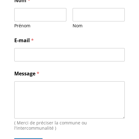
Nom
*
Prénom
Nom
E-mail
*
M
Message
*
e
s
s
a
g
e
N
o
m
( Merci de préciser la commune ou
E
l'intercommunalité )
-