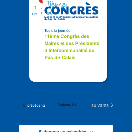
1
OCT
Toute la journée
11ème Congrès des
Maires et des Présidents
d’Intercommunalité du
Pas-de-Calais
Évènements
Aujourd’hui
suivants
Évènements
précédents
S’abonner au calendrier