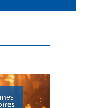
unes
oires