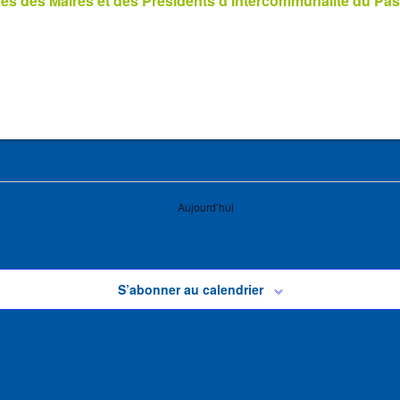
s des Maires et des Présidents d’Intercommunalité du Pas
Aujourd’hui
S’abonner au calendrier