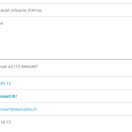
uté Urbaine d'Arras
ne
euve 62173 RANSART
 89 12
nsart.fr/
ransart@wanadoo.fr
 18 73