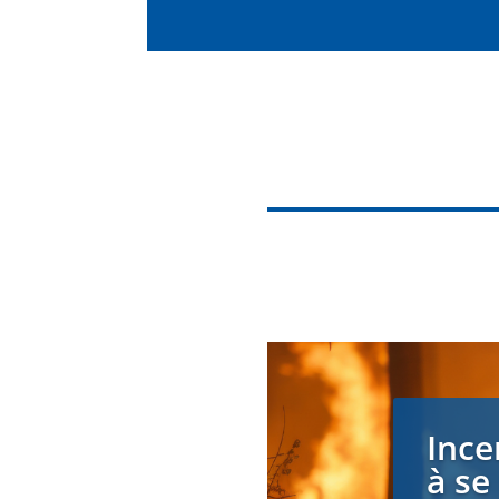
Ince
à se