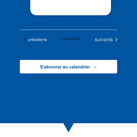
Évènements
Aujourd’hui
suivants
Évènements
précédents
S’abonner au calendrier