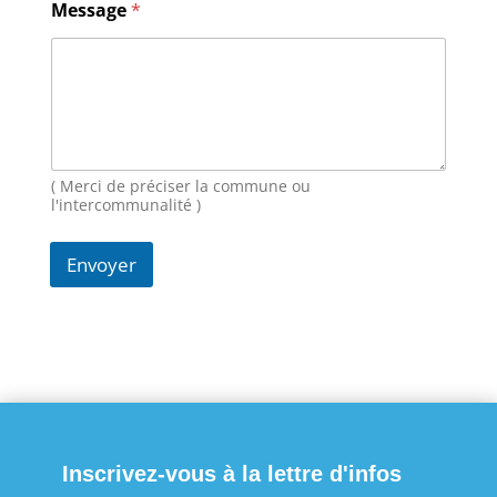
e
Message
*
N
o
m
E
-
m
a
i
( Merci de préciser la commune ou
l
l'intercommunalité )
Envoyer
Inscrivez-vous à la lettre d'infos