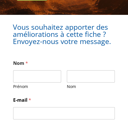
Vous souhaitez apporter des
améliorations à cette fiche ?
Envoyez-nous votre message.
Nom
*
Prénom
Nom
M
E-mail
*
e
s
s
a
g