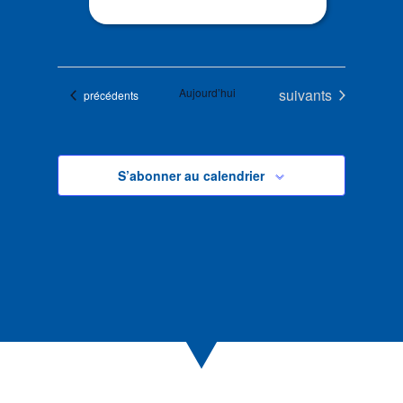
Évènements
Aujourd’hui
suivants
Évènements
précédents
S’abonner au calendrier