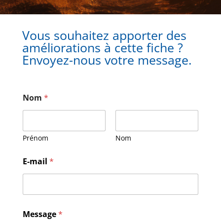
Vous souhaitez apporter des
améliorations à cette fiche ?
Envoyez-nous votre message.
Nom
*
Prénom
Nom
M
E-mail
*
e
s
s
a
g
e
Message
*
E