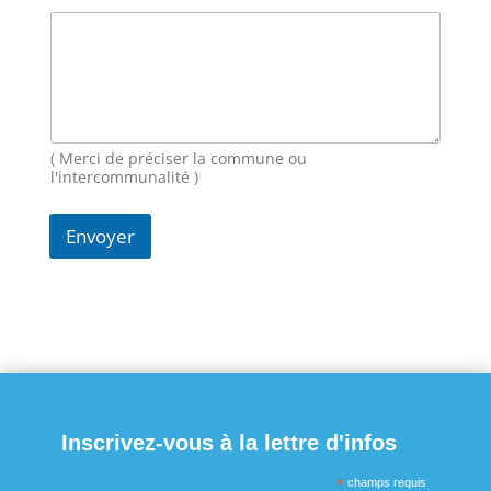
-
m
a
i
l
N
o
( Merci de préciser la commune ou
m
l'intercommunalité )
Envoyer
Inscrivez-vous à la lettre d'infos
*
champs requis