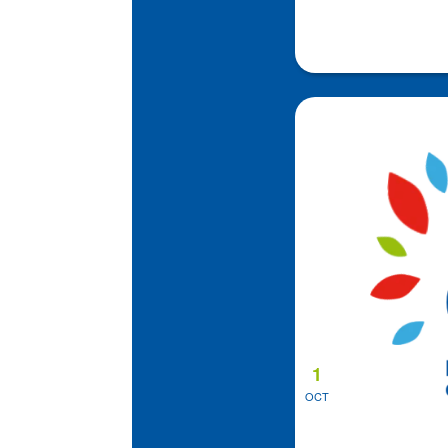
1
OCT