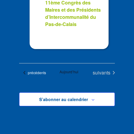
11ème Congrès des
Maires et des Présidents
d’Intercommunalité du
Pas-de-Calais
Évènements
Aujourd’hui
suivants
Évènements
précédents
S’abonner au calendrier