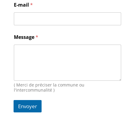
E
E-mail
*
-
m
a
i
l
M
Message
*
e
s
s
a
g
e
N
o
( Merci de préciser la commune ou
m
l'intercommunalité )
Envoyer