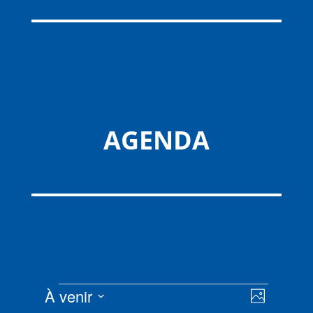
AGENDA
Évènements
Navigat
Navigat
À venir
Photo
de
par