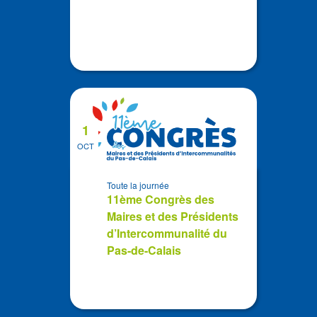
1
OCT
Toute la journée
11ème Congrès des
Maires et des Présidents
d’Intercommunalité du
Pas-de-Calais