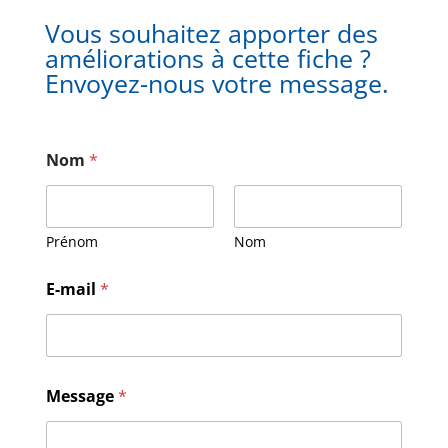
Vous souhaitez apporter des
améliorations à cette fiche ?
Envoyez-nous votre message.
Nom
*
Prénom
Nom
N
E-mail
*
o
m
E
-
m
a
Message
*
i
l
M