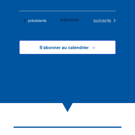
Évènements
Aujourd’hui
suivants
Évènements
précédents
S’abonner au calendrier