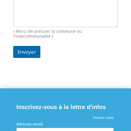
e
s
s
a
g
( Merci de préciser la commune ou
e
l'intercommunalité )
Envoyer
Inscrivez-vous à la lettre d'infos
*
champs requis
*
Adresse email