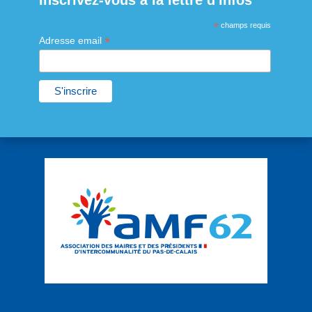
Inscrivez-vous à la lettre d'infos
*
champs requis
*
Adresse email