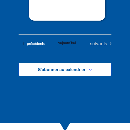
Évènements
Aujourd’hui
suivants
Évènements
précédents
S’abonner au calendrier