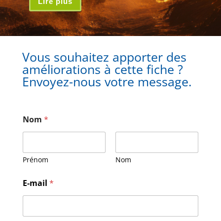
Lire plus
Vous souhaitez apporter des
améliorations à cette fiche ?
Envoyez-nous votre message.
Nom
*
Prénom
Nom
E
E-mail
*
-
m
a
i