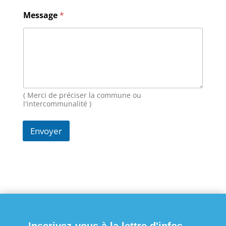
l
N
Message
*
o
m
M
e
s
s
a
g
( Merci de préciser la commune ou
e
l'intercommunalité )
Envoyer