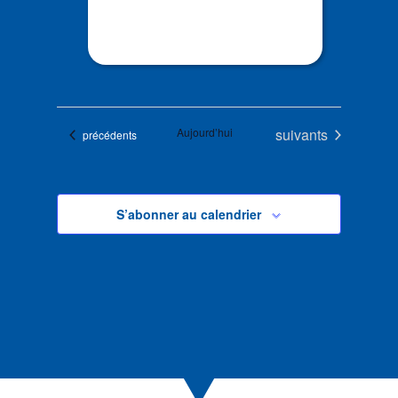
Évènements
Aujourd’hui
suivants
Évènements
précédents
S’abonner au calendrier