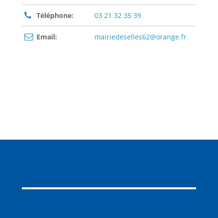
Téléphone:
03 21 32 35 39
Email:
mairiedeselles62@orange.fr