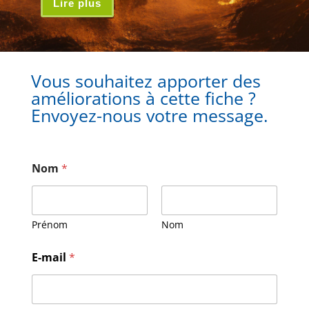
Lire plus
Vous souhaitez apporter des
améliorations à cette fiche ?
Envoyez-nous votre message.
Nom
*
Prénom
Nom
N
E-mail
*
o
m
E
-