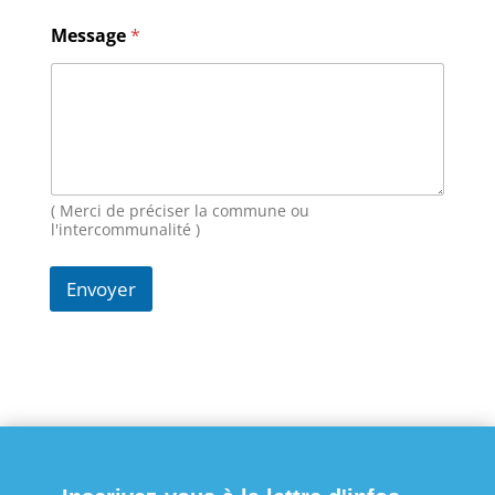
m
a
Message
*
i
l
M
e
s
s
a
g
( Merci de préciser la commune ou
e
l'intercommunalité )
Envoyer