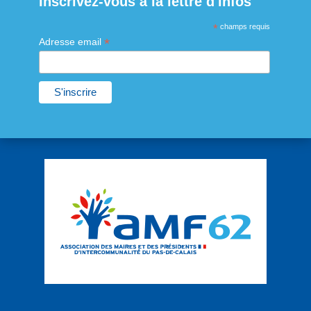
Inscrivez-vous à la lettre d'infos
*
champs requis
*
Adresse email