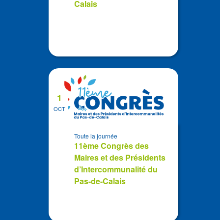
Calais
1
OCT
Toute la journée
11ème Congrès des
Maires et des Présidents
d’Intercommunalité du
Pas-de-Calais