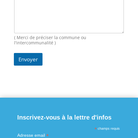
s
a
g
e
N
o
m
( Merci de préciser la commune ou
E
l'intercommunalité )
-
m
Envoyer
a
i
l
Inscrivez-vous à la lettre d'infos
*
champs requis
*
Adresse email