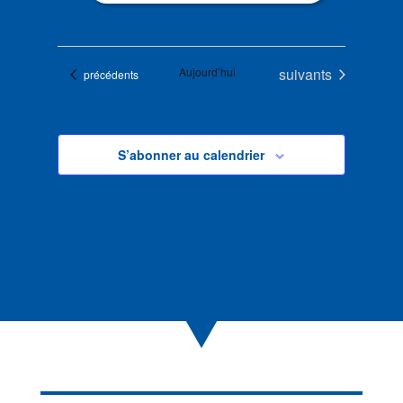
Évènements
Aujourd’hui
suivants
Évènements
précédents
S’abonner au calendrier