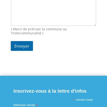
e
E
-
m
a
i
( Merci de préciser la commune ou
l
l'intercommunalité )
Envoyer
Inscrivez-vous à la lettre d'infos
*
champs requis
*
Adresse email