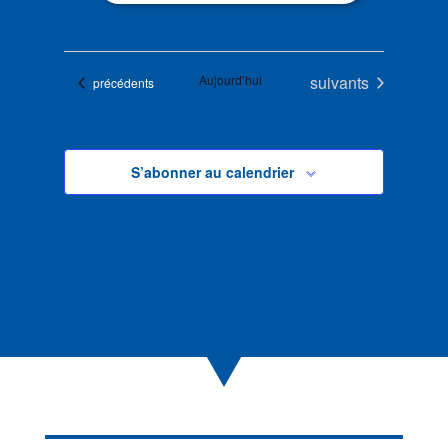
Évènements
Aujourd’hui
suivants
Évènements
précédents
S’abonner au calendrier