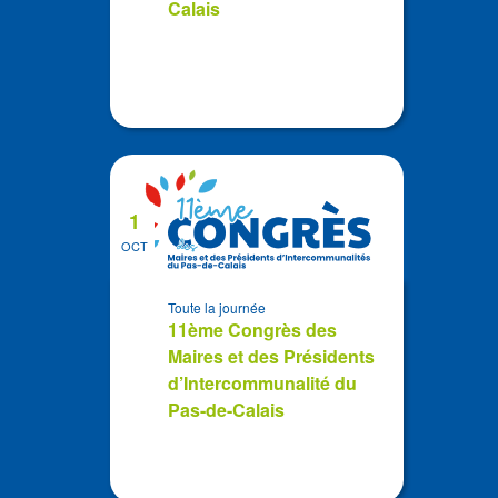
Calais
1
OCT
Toute la journée
11ème Congrès des
Maires et des Présidents
d’Intercommunalité du
Pas-de-Calais