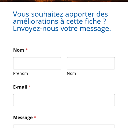
Vous souhaitez apporter des
améliorations à cette fiche ?
Envoyez-nous votre message.
Nom
*
Prénom
Nom
N
E-mail
*
o
m
M
e
s
s
Message
*
a
g