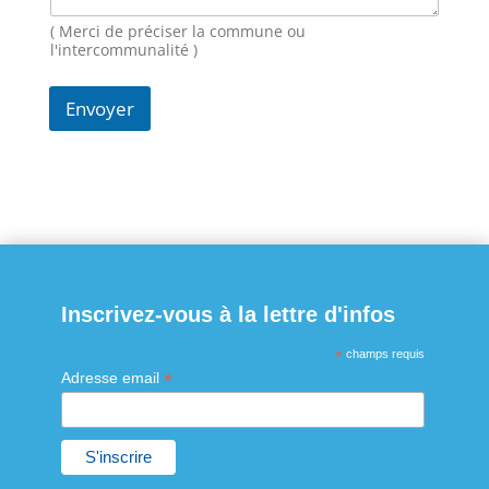
-
m
( Merci de préciser la commune ou
a
l'intercommunalité )
i
l
Envoyer
N
o
m
Inscrivez-vous à la lettre d'infos
*
champs requis
*
Adresse email