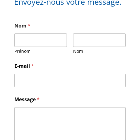
Envoyez-nous votre message.
Nom
*
Prénom
Nom
E-mail
*
M
Message
*
e
s
s
a
g
e
E