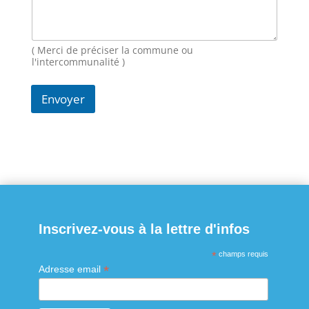
i
l
N
o
( Merci de préciser la commune ou
m
l'intercommunalité )
Envoyer
Inscrivez-vous à la lettre d'infos
*
champs requis
*
Adresse email