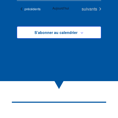
Évènements
Aujourd’hui
suivants
Évènements
précédents
S’abonner au calendrier