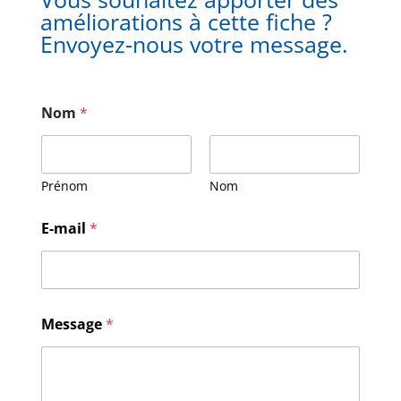
améliorations à cette fiche ?
Envoyez-nous votre message.
Nom
*
Prénom
Nom
M
E-mail
*
e
s
s
a
g
e
Message
*
E
-
m
a