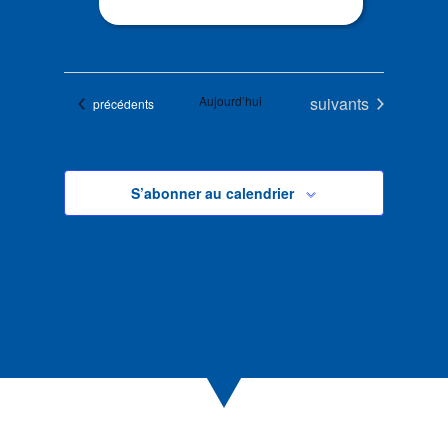
Évènements
Aujourd’hui
suivants
Évènements
précédents
S’abonner au calendrier