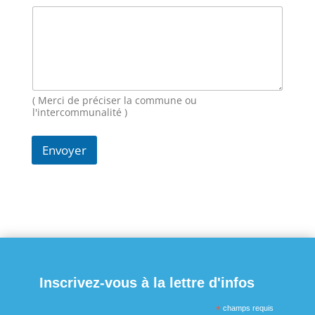
m
E
-
m
a
i
l
M
( Merci de préciser la commune ou
e
l'intercommunalité )
s
s
Envoyer
a
g
e
Inscrivez-vous à la lettre d'infos
*
champs requis