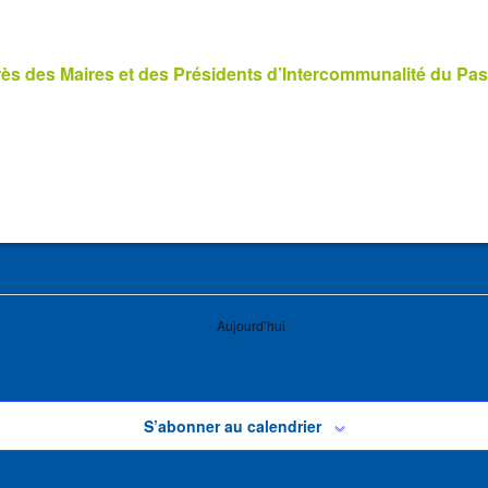
s des Maires et des Présidents d’Intercommunalité du Pas
Aujourd’hui
S’abonner au calendrier