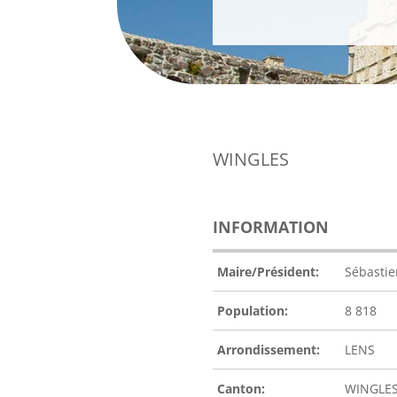
WINGLES
INFORMATION
Maire/Président:
Sébasti
Population:
8 818
Arrondissement:
LENS
Canton:
WINGLE