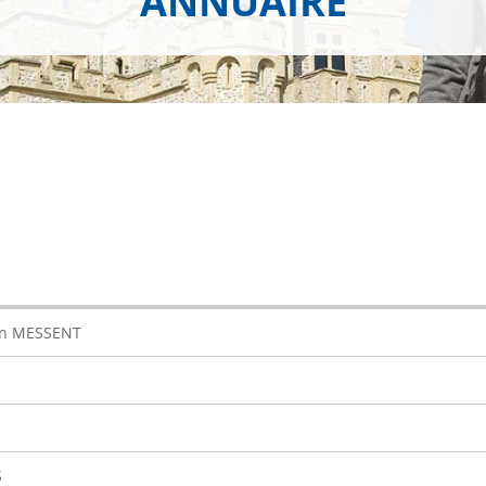
ANNUAIRE
en MESSENT
S