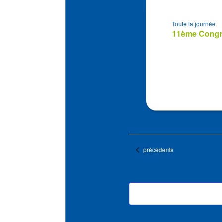
Toute la journée
11ème Congrè
Évènements
précédents