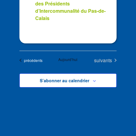
des Présidents
d’Intercommunalité du Pas-de-
Calais
Évènements
Aujourd’hui
suivants
Évènements
précédents
S’abonner au calendrier