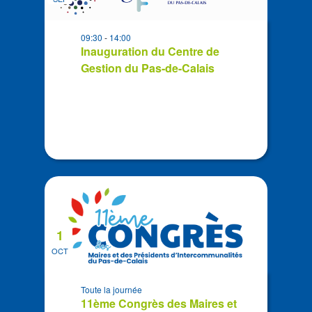
events
in
09:30
-
14:00
Photo
Inauguration du Centre de
View
Gestion du Pas-de-Calais
1
OCT
Toute la journée
11ème Congrès des Maires et