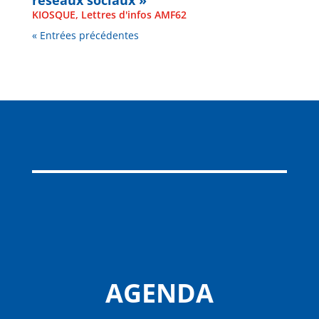
Guide de l’AMF « Cybermalveillance
contre les maires : faire bon usage des
réseaux sociaux »
KIOSQUE
,
Lettres d'infos AMF62
« Entrées précédentes