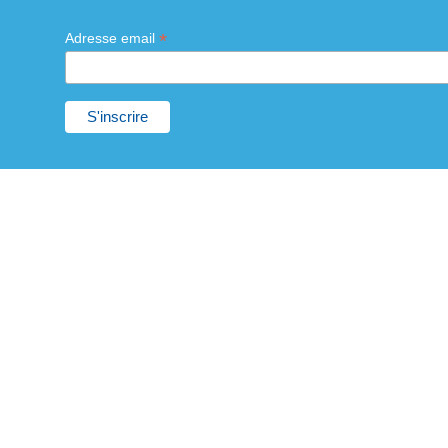
en place afin de soutenir, à la...
Lire plus
Inscrivez-vous à la lettre d'infos
*
Adresse email