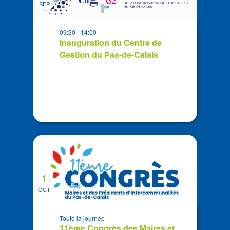
SEP
events
in
09:30
-
14:00
Photo
Inauguration du Centre de
View
Gestion du Pas-de-Calais
1
OCT
Toute la journée
11ème Congrès des Maires et