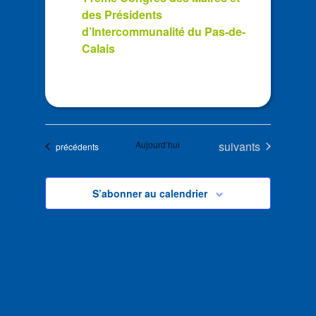
des Présidents
d’Intercommunalité du Pas-de-
Calais
Évènements
Aujourd’hui
suivants
Évènements
précédents
S’abonner au calendrier