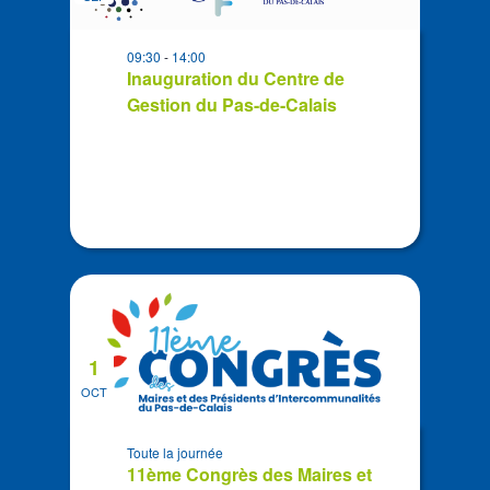
events
in
09:30
-
14:00
Photo
Inauguration du Centre de
View
Gestion du Pas-de-Calais
1
OCT
Toute la journée
11ème Congrès des Maires et