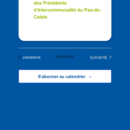
des Présidents
d’Intercommunalité du Pas-de-
Calais
Évènements
Aujourd’hui
suivants
Évènements
précédents
S’abonner au calendrier