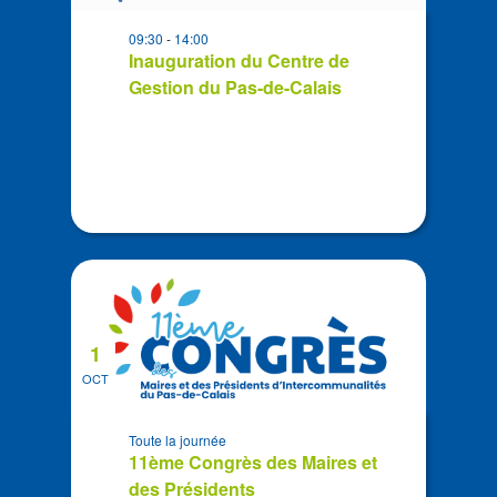
in
09:30
-
14:00
Photo
Inauguration du Centre de
View
Gestion du Pas-de-Calais
1
OCT
Toute la journée
11ème Congrès des Maires et
des Présidents