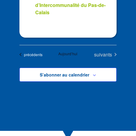
d’Intercommunalité du Pas-de-
Calais
Évènements
Aujourd’hui
suivants
Évènements
précédents
S’abonner au calendrier