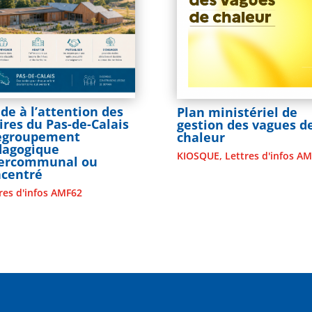
de à l’attention des
Plan ministériel de
res du Pas-de-Calais
gestion des vagues d
Regroupement
chaleur
dagogique
KIOSQUE
,
Lettres d'infos A
tercommunal ou
ncentré
res d'infos AMF62