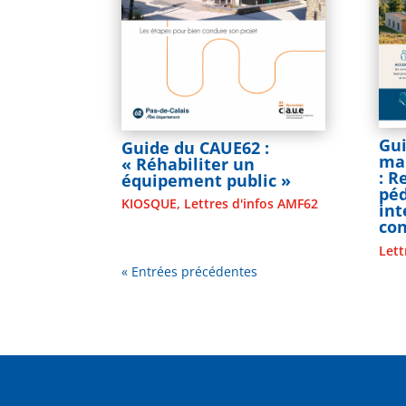
Gui
Guide du CAUE62 :
mai
« Réhabiliter un
: 
équipement public »
pé
KIOSQUE
,
Lettres d'infos AMF62
in
co
Lett
« Entrées précédentes