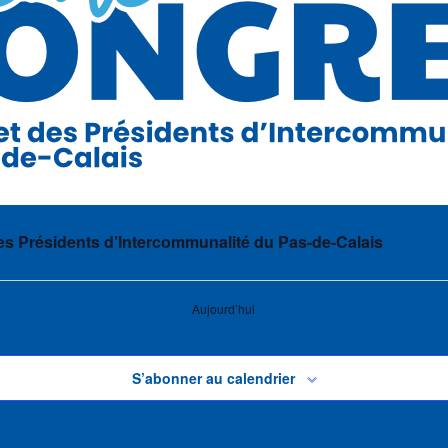
s Présidents d’Intercommunalité du Pas-de-Calais
Aujourd’hui
S’abonner au calendrier