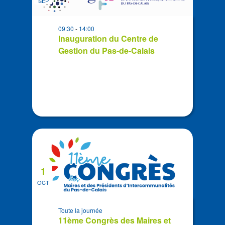
SEP
events
in
09:30
-
14:00
Photo
Inauguration du Centre de
View
Gestion du Pas-de-Calais
1
OCT
Toute la journée
11ème Congrès des Maires et