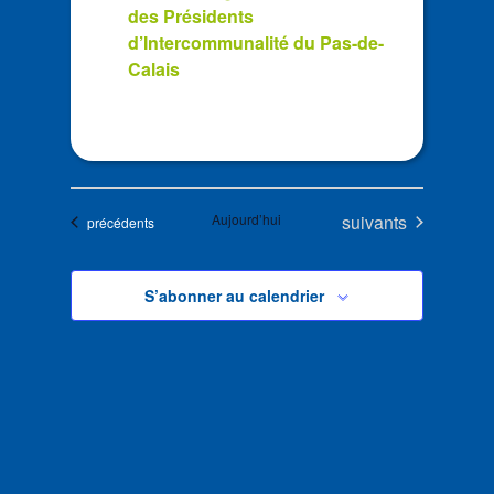
des Présidents
d’Intercommunalité du Pas-de-
Calais
Évènements
Aujourd’hui
suivants
Évènements
précédents
S’abonner au calendrier