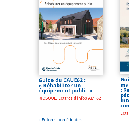
Gui
Guide du CAUE62 :
mai
« Réhabiliter un
: 
équipement public »
pé
KIOSQUE
,
Lettres d'infos AMF62
in
co
Lett
« Entrées précédentes