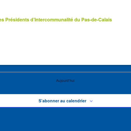
s Présidents d’Intercommunalité du Pas-de-Calais
Aujourd’hui
S’abonner au calendrier