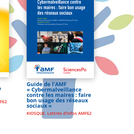
Guide de l’AMF
e
« Cybermalveillance
contre les maires : faire
bon usage des réseaux
MF62
sociaux »
KIOSQUE
,
Lettres d'infos AMF62