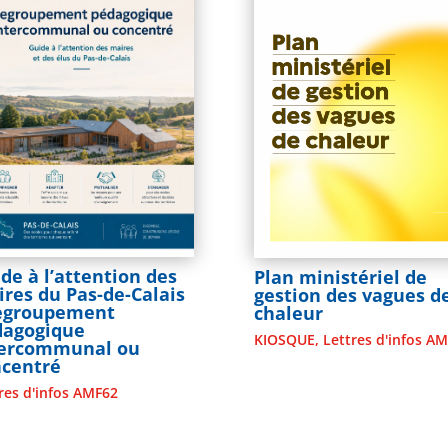
de à l’attention des
Plan ministériel de
res du Pas-de-Calais
gestion des vagues d
Regroupement
chaleur
dagogique
KIOSQUE
,
Lettres d'infos A
tercommunal ou
ncentré
res d'infos AMF62