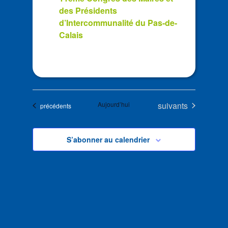
des Présidents
d’Intercommunalité du Pas-de-
Calais
Évènements
Aujourd’hui
suivants
Évènements
précédents
S’abonner au calendrier