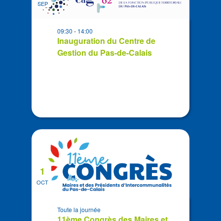
SEP
events
in
09:30
-
14:00
Photo
Inauguration du Centre de
View
Gestion du Pas-de-Calais
1
OCT
Toute la journée
11ème Congrès des Maires et