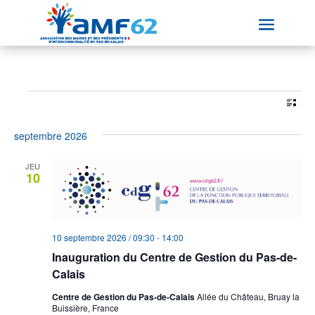
Évènements
Nav
Nav
À venir
Liste
de
par
Sélectionnez
vue
con
septembre 2026
une
Év
date.
JEU
10
10 septembre 2026 / 09:30
-
14:00
Inauguration du Centre de Gestion du Pas-de-
Calais
Centre de Gestion du Pas-de-Calais
Allée du Château, Bruay la
Buissière, France