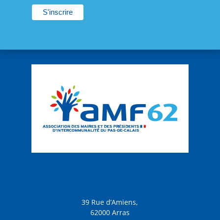
21:00
22:00
23:00
:00
39 Rue d’Amiens,
62000 Arras