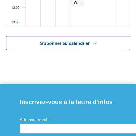
Webinaire : « Le tri sélectif en zone touristique » organisé par Mairie 2000 en partenariat avec l’AMF
12:00
13:00
14:00
S’abonner au calendrier
15:00
16:00
17:00
18:00
Inscrivez-vous à la lettre d'infos
19:00
*
Adresse email
20:00