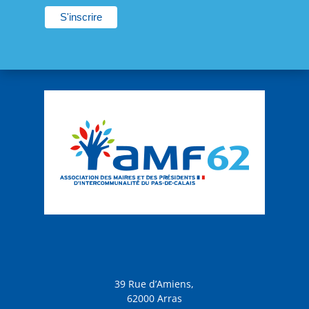
21:00
22:00
23:00
:00
39 Rue d’Amiens,
62000 Arras