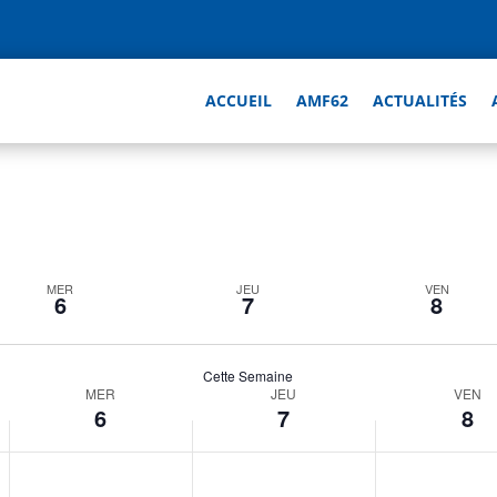
ACCUEIL
AMF62
ACTUALITÉS
MER
JEU
VEN
6
7
8
Cette Semaine
MER
JEU
VEN
6
7
8
mercredi,
jeudi,
vendredi,
No
No
No
mai
mai
mai
events
events
events