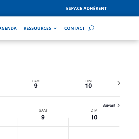
ESPACE ADHÉRENT
AGENDA
RESSOURCES
CONTACT
Navigat
Naviga
Semaine
de
par
vues
consult
Semaine
SAM
DIM
Évènem
9
10
suivante
Suivant
SAM
DIM
9
10
samedi,
dimanche,
No
No
mai
mai
events
events