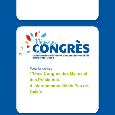
1
OCT
Toute la journée
11ème Congrès des Maires et
des Présidents
d’Intercommunalité du Pas-de-
Calais