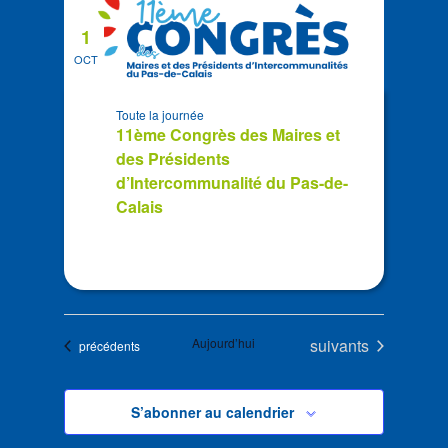
1
OCT
Toute la journée
11ème Congrès des Maires et
des Présidents
d’Intercommunalité du Pas-de-
Calais
Évènements
Aujourd’hui
suivants
Évènements
précédents
S’abonner au calendrier