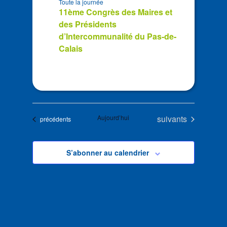
Toute la journée
11ème Congrès des Maires et
des Présidents
d’Intercommunalité du Pas-de-
Calais
Évènements
Aujourd’hui
suivants
Évènements
précédents
S’abonner au calendrier