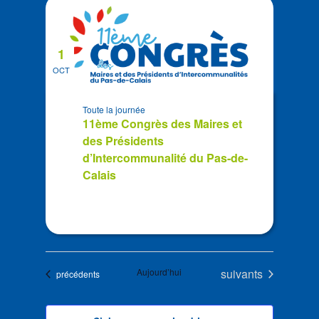
1
OCT
Toute la journée
11ème Congrès des Maires et
des Présidents
d’Intercommunalité du Pas-de-
Calais
Évènements
Aujourd’hui
suivants
Évènements
précédents