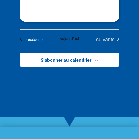
Évènements
Aujourd’hui
suivants
Évènements
précédents
S’abonner au calendrier