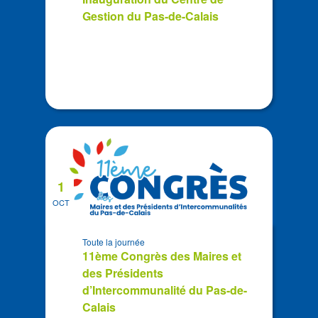
View
Gestion du Pas-de-Calais
1
OCT
Toute la journée
11ème Congrès des Maires et
des Présidents
d’Intercommunalité du Pas-de-
Calais