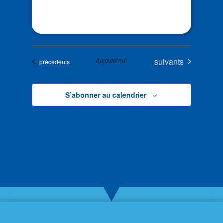
Évènements
Aujourd’hui
suivants
Évènements
précédents
S’abonner au calendrier