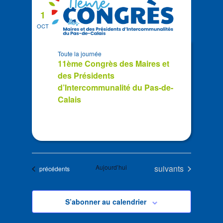
1
OCT
Toute la journée
11ème Congrès des Maires et
des Présidents
d’Intercommunalité du Pas-de-
Calais
Évènements
Aujourd’hui
suivants
Évènements
précédents
S’abonner au calendrier