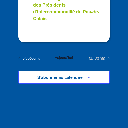
des Présidents
d’Intercommunalité du Pas-de-
Calais
Évènements
Aujourd’hui
suivants
Évènements
précédents
S’abonner au calendrier