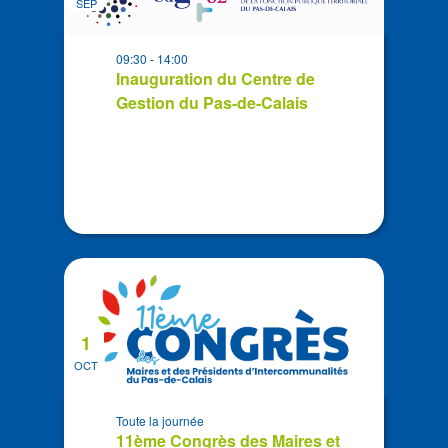
SEP
events
in
09:30
-
14:00
Photo
Inauguration du Centre de
View
Gestion du Pas-de-Calais
1
OCT
Toute la journée
11ème Congrès des Maires et